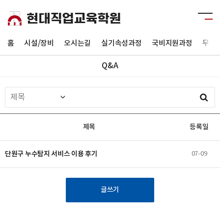
홈
시설/장비
오시는길
실기속성과정
국비지원과정
무시
Q&A
제목
등록일
단원구 누수탐지 서비스 이용 후기
07-09
글쓰기