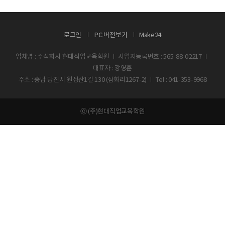
로그인
PC 버전보기
Make24
업체명 : 주식회사 현대직업교육학원 ㅣ 사업자등록번호 : 565-88-02217 ㅣ
대표자 : 강영훈
주소 : 충남 당진시 원성산1길 130 (삼화리1267-2) ㅣ Tel : 041-353-9968
ⓒ (주)현대직업교육학원